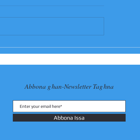
L-Ikla tal-Festa
TITULARI tal-
ata Kuncizzjoni fil-
n
Abbona għan-Newsletter Tagħna
Abbona Issa