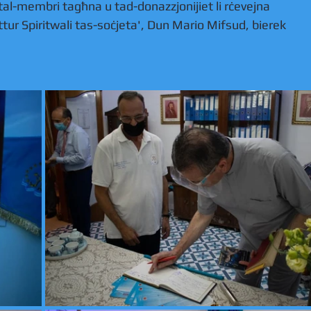
al-membri tagħna u tad-donazzjonijiet li rċevejna 
tur Spiritwali tas-soċjeta', Dun Mario Mifsud, bierek 