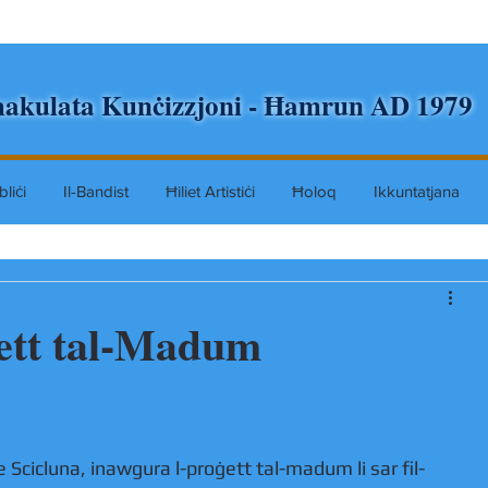
akulata Kunċizzjoni - Ħamrun AD 1979
liċi
Il-Bandist
Ħiliet Artistiċi
Ħoloq
Ikkuntatjana
ġett tal-Madum
e Scicluna, inawgura l-proġett tal-madum li sar fil-