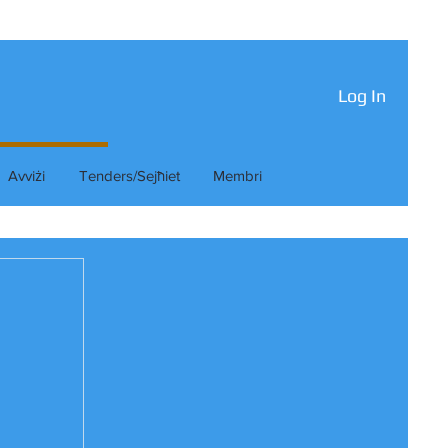
Log In
Avviżi
Tenders/Sejħiet
Membri