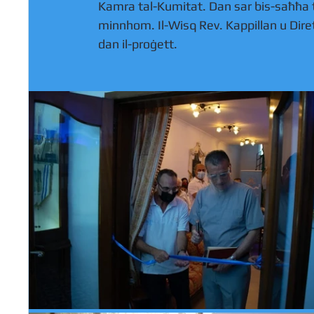
Kamra tal-Kumitat. Dan sar bis-saħħa t
minnhom. Il-Wisq Rev. Kappillan u Diret
dan il-proġett. 