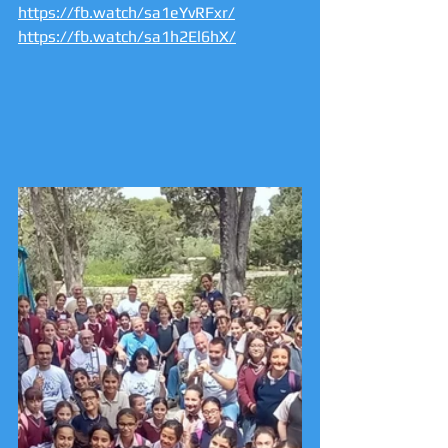
https://fb.watch/sa1eYvRFxr/
https://fb.watch/sa1h2El6hX/