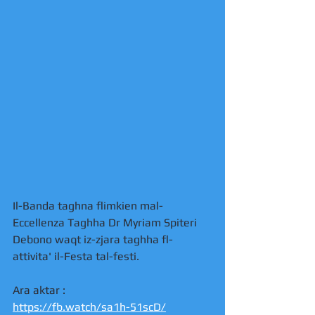
Il-Banda taghna flimkien mal-
Eccellenza Taghha Dr Myriam Spiteri 
Debono waqt iz-zjara taghha fl-
attivita' il-Festa tal-festi. 
Ara aktar : 
https://fb.watch/sa1h-51scD/