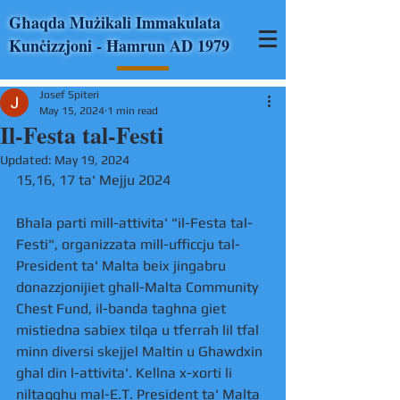
Għaqda Mużikali Immakulata
Kunċizzjoni - Ħamrun AD 1979
Josef Spiteri
May 15, 2024
1 min read
Il-Festa tal-Festi
Updated:
May 19, 2024
15,16, 17 ta' Mejju 2024 
Bhala parti mill-attivita' "il-Festa tal-
Festi", organizzata mill-ufficcju tal-
President ta' Malta beix jingabru 
donazzjonijiet ghall-Malta Community 
Chest Fund, il-banda taghna giet 
mistiedna sabiex tilqa u tferrah lil tfal 
minn diversi skejjel Maltin u Ghawdxin 
ghal din l-attivita'. Kellna x-xorti li 
niltaqghu mal-E.T. President ta' Malta 