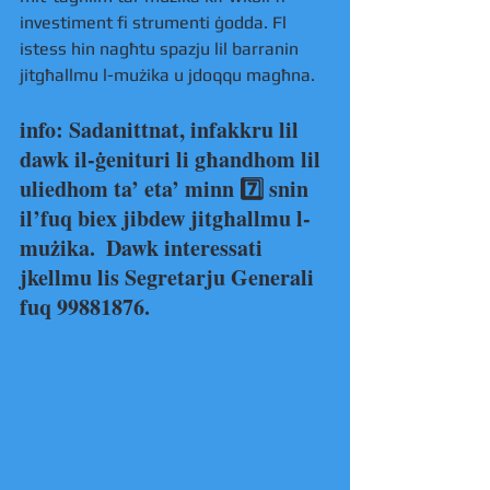
investiment fi strumenti ġodda. Fl 
istess hin nagħtu spazju lil barranin 
jitgħallmu l-mużika u jdoqqu magħna.
info:
 Sadanittnat, infakkru lil 
dawk il-ġenituri li għandhom lil 
uliedhom ta’ eta’ minn 7️⃣ snin 
il’fuq biex jibdew jitgħallmu l-
mużika.  Dawk interessati 
jkellmu lis Segretarju Generali 
fuq 99881876.