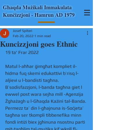
Għaqda Mużikali Immakulata
Kunċizzjoni - Ħamrun AD 1979
Josef Spiteri
Feb 20, 2022
1 min read
Kuncizzjoni goes Ethnic
19 ta' Frar 2022
Matul l-aħħar ġimgħat kompliet il-
ħidma fuq skemi edukattivi b’risq l-
aljievi u l-bandisti tagħna.  
B’sodisfazzjoni, l-banda tagħna giet l 
ewwel post wara sejha mill -Agenzija 
Żghażagh u l-Għaqda Każini tal-Banda. 
Permezz ta’ din l-għajnuna is-Soċjeta’ 
tagħna ser tkompli tibbenefika minn 
fondi intiżi biex jgħinuna nsostnu parti 
mit-tagħlim tal-mużika kif wkoll fl-