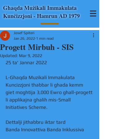
Għaqda Mużikali Immakulata
Kunċizzjoni - Ħamrun AD 1979
Josef Spiteri
Jan 26, 2022
1 min read
Progett Mirbuh - SIS
Updated:
Mar 9, 2022
25 ta' Jannar 2022 
L-Ghaqda Muzikali Immakulata 
Kuncizzjoni thabbar li ghada kemm 
giet moghtija 3,000 Ewro ghall-progett 
li applikajna ghalih mis-Small 
Initiatives Scheme. 
Dettalji jithabbru iktar tard
Banda Innovattiva Banda Inklussiva