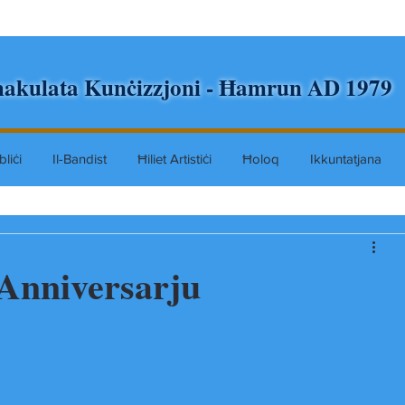
akulata Kunċizzjoni - Ħamrun AD 1979
liċi
Il-Bandist
Ħiliet Artistiċi
Ħoloq
Ikkuntatjana
Anniversarju