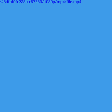
ee48dfbf0fc228ccc67330/1080p/mp4/file.mp4