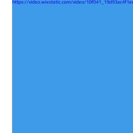
https://video.wixstatic.com/video/10f041_19d93ac4f1