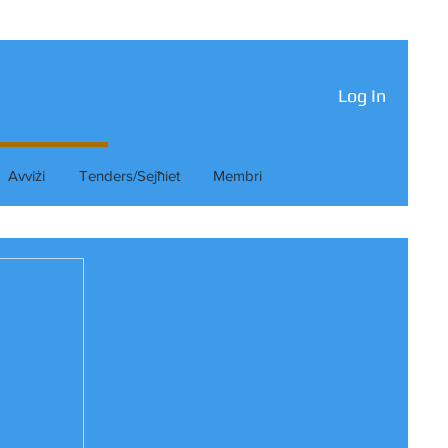
Log In
Avviżi
Tenders/Sejħiet
Membri