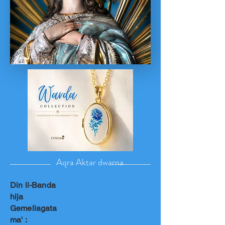
Aqra Aktar dwarna
Din il-Banda
hija
Gemellagata
ma' :