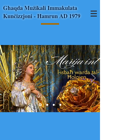
Għaqda Mużikali Immakulata
Kunċizzjoni - Ħamrun AD 1979