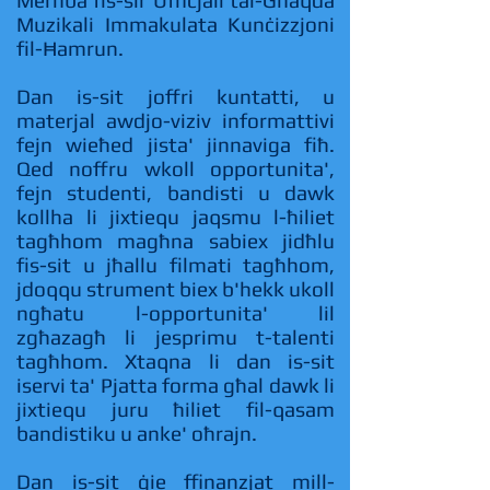
Merħba fis-sir Uffiċjali tal-Għaqda
Muzikali Immakulata Kunċizzjoni
fil-Ħamrun.
Dan is-sit joffri kuntatti, u
materjal awdjo-viziv informattivi
fejn wieħed jista' jinnaviga fiħ.
Qed noffru wkoll opportunita',
fejn studenti, bandisti u dawk
kollha li jixtiequ jaqsmu l-ħiliet
tagħhom magħna sabiex jidħlu
fis-sit u jħallu filmati tagħhom,
jdoqqu strument biex b'hekk ukoll
ngħatu l-opportunita' lil
zgħazagħ li jesprimu t-talenti
tagħhom. Xtaqna li dan is-sit
iservi ta' Pjatta forma għal dawk li
jixtiequ juru ħiliet fil-qasam
bandistiku u anke' oħrajn.
Dan is-sit ġie ffinanzjat mill-