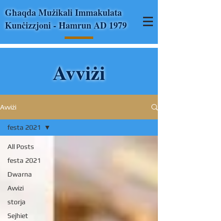
Għaqda Mużikali Immakulata
Kunċizzjoni - Ħamrun AD 1979
Avviżi
Avviżi
festa 2021
All Posts
festa 2021
Dwarna
Avvizi
storja
Sejhiet