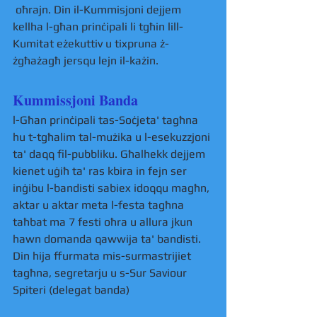
 oħrajn. Din il-Kummisjoni dejjem 
kellha l-għan prinċipali li tgħin lill-
Kumitat eżekuttiv u tixpruna ż-
żgħażagħ jersqu lejn il-każin. 
Kummissjoni Banda 
l-Għan prinċipali tas-Soċjeta' tagħna 
hu t-tgħalim tal-mużika u l-esekuzzjoni 
ta' daqq fil-pubbliku. Għalhekk dejjem 
kienet uġiħ ta' ras kbira in fejn ser 
inġibu l-bandisti sabiex idoqqu magħn, 
aktar u aktar meta l-festa tagħna 
taħbat ma 7 festi oħra u allura jkun 
hawn domanda qawwija ta' bandisti. 
Din hija ffurmata mis-surmastrijiet 
tagħna, segretarju u s-Sur Saviour 
Spiteri (delegat banda)