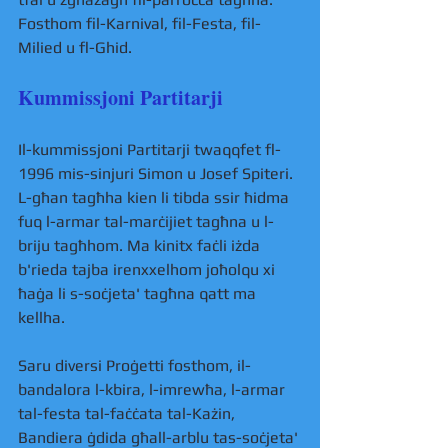
Fosthom fil-Karnival, fil-Festa, fil-
Milied u fl-Ghid. 
Kummissjoni Partitarji 
Il-kummissjoni Partitarji twaqqfet fl-
1996 mis-sinjuri Simon u Josef Spiteri. 
L-għan tagħha kien li tibda ssir ħidma 
fuq l-armar tal-marċijiet tagħna u l-
briju tagħhom. Ma kinitx faċli iżda 
b'rieda tajba irenxxelhom joħolqu xi 
ħaġa li s-soċjeta' tagħna qatt ma 
kellha. 
Saru diversi Proġetti fosthom, il-
bandalora l-kbira, l-imrewħa, l-armar 
tal-festa tal-faċċata tal-Każin, 
Bandiera ġdida għall-arblu tas-soċjeta' 