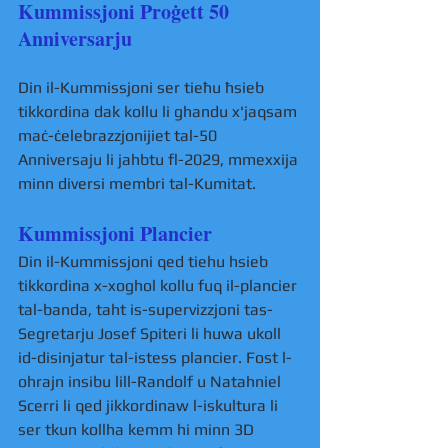
Kummissjoni Proġett 50 
Anniversarju 
Din il-Kummissjoni ser tieħu ħsieb 
tikkordina dak kollu li ghandu x'jaqsam 
maċ-ċelebrazzjonijiet tal-50 
Anniversaju li jahbtu fl-2029, mmexxija 
minn diversi membri tal-Kumitat. 
Kummissjoni Plancier 
Din il-Kummissjoni qed tiehu hsieb 
tikkordina x-xoghol kollu fuq il-plancier 
tal-banda, taht is-supervizzjoni tas-
Segretarju Josef Spiteri li huwa ukoll 
id-disinjatur tal-istess plancier. Fost l-
ohrajn insibu lill-Randolf u Natahniel 
Scerri li qed jikkordinaw l-iskultura li 
ser tkun kollha kemm hi minn 3D 