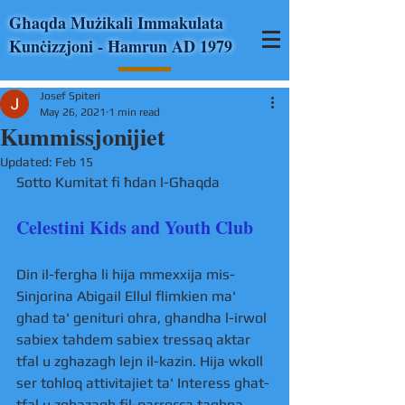
Għaqda Mużikali Immakulata
Kunċizzjoni - Ħamrun AD 1979
Josef Spiteri
May 26, 2021
1 min read
Kummissjonijiet
Updated:
Feb 15
Sotto Kumitat fi ħdan l-Għaqda
Celestini Kids and Youth Club 
Din il-fergha li hija mmexxija mis-
Sinjorina Abigail Ellul flimkien ma' 
ghad ta' genituri ohra, ghandha l-irwol 
sabiex tahdem sabiex tressaq aktar 
tfal u zghazagh lejn il-kazin. Hija wkoll 
ser tohloq attivitajiet ta' Interess ghat-
tfal u zghazagh fil-parrocca taghna. 